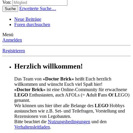
Von:
Erweiterte Suche…
Suche
Neue Beiträge
Foren durchsuchen
Menü
Anmelden
Registrieren
Herzlich willkommen!
Das Team von
»Doctor Brick«
heißt Euch herzlich
willkommen und wünscht Euch viel Spaß hier!
»Doctor Brick«
ist eine Online-Community für erwachsene
LEGO
Enthusiasten, auch AFOLs (=
A
dult
F
ans
O
f
L
EGO)
genannt.
Wir können uns hier über alle Belange des
LEGO
Hobbys
austauschen wie z.B. Set- und Teilefragen, Vorstellung und
Rezensionen von Legobauten.
Bitte beachtet die
Nutzungsbedingungen
und den
Verhaltensleitfaden
.