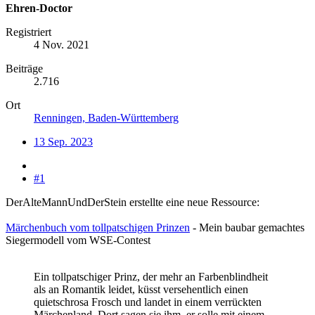
Ehren-Doctor
Registriert
4 Nov. 2021
Beiträge
2.716
Ort
Renningen, Baden-Württemberg
13 Sep. 2023
#1
DerAlteMannUndDerStein erstellte eine neue Ressource:
Märchenbuch vom tollpatschigen Prinzen
- Mein baubar gemachtes
Siegermodell vom WSE-Contest
Ein tollpatschiger Prinz, der mehr an Farbenblindheit
als an Romantik leidet, küsst versehentlich einen
quietschrosa Frosch und landet in einem verrückten
Märchenland. Dort sagen sie ihm, er solle mit einem