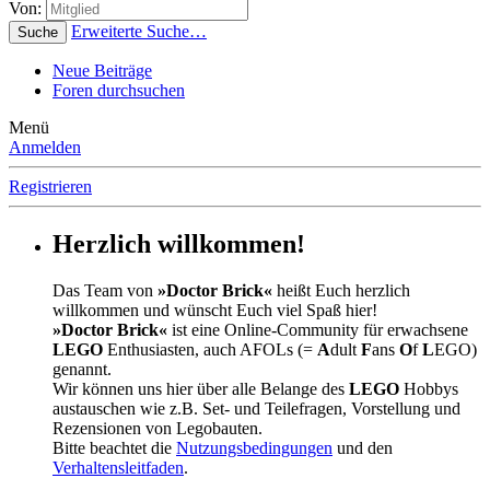
Von:
Erweiterte Suche…
Suche
Neue Beiträge
Foren durchsuchen
Menü
Anmelden
Registrieren
Herzlich willkommen!
Das Team von
»Doctor Brick«
heißt Euch herzlich
willkommen und wünscht Euch viel Spaß hier!
»Doctor Brick«
ist eine Online-Community für erwachsene
LEGO
Enthusiasten, auch AFOLs (=
A
dult
F
ans
O
f
L
EGO)
genannt.
Wir können uns hier über alle Belange des
LEGO
Hobbys
austauschen wie z.B. Set- und Teilefragen, Vorstellung und
Rezensionen von Legobauten.
Bitte beachtet die
Nutzungsbedingungen
und den
Verhaltensleitfaden
.