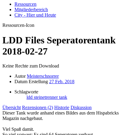
Ressourcen
Mitgliederbereich
City - Hier und Heute
Ressourcen-Icon
LDD Files
Seperatorentank
2018-02-27
Keine Rechte zum Download
Autor
Meisterschnorrer
Datum Erstellung
27 Feb. 2018
Schlagworte
ldd
steinetrenner
tank
Übersicht
Rezensionen (2)
Historie
Diskussion
Dieser Tank wurde anhand eines Bildes aus dem Hispabricks
Magazin nachgebaut.
Viel Spaß damit.
So viel vorweg: Es sind 64 Seperatoren verbaut.