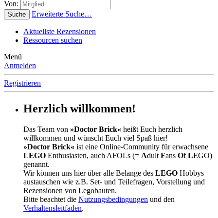
Von:
Erweiterte Suche…
Suche
Aktuellste Rezensionen
Ressourcen suchen
Menü
Anmelden
Registrieren
Herzlich willkommen!
Das Team von
»Doctor Brick«
heißt Euch herzlich
willkommen und wünscht Euch viel Spaß hier!
»Doctor Brick«
ist eine Online-Community für erwachsene
LEGO
Enthusiasten, auch AFOLs (=
A
dult
F
ans
O
f
L
EGO)
genannt.
Wir können uns hier über alle Belange des
LEGO
Hobbys
austauschen wie z.B. Set- und Teilefragen, Vorstellung und
Rezensionen von Legobauten.
Bitte beachtet die
Nutzungsbedingungen
und den
Verhaltensleitfaden
.