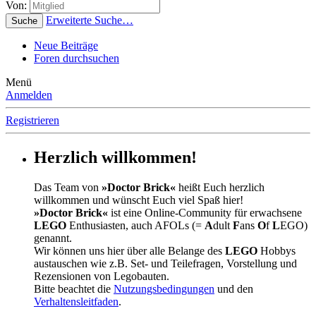
Von:
Erweiterte Suche…
Suche
Neue Beiträge
Foren durchsuchen
Menü
Anmelden
Registrieren
Herzlich willkommen!
Das Team von
»Doctor Brick«
heißt Euch herzlich
willkommen und wünscht Euch viel Spaß hier!
»Doctor Brick«
ist eine Online-Community für erwachsene
LEGO
Enthusiasten, auch AFOLs (=
A
dult
F
ans
O
f
L
EGO)
genannt.
Wir können uns hier über alle Belange des
LEGO
Hobbys
austauschen wie z.B. Set- und Teilefragen, Vorstellung und
Rezensionen von Legobauten.
Bitte beachtet die
Nutzungsbedingungen
und den
Verhaltensleitfaden
.