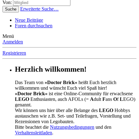
Von:
Erweiterte Suche…
Suche
Neue Beiträge
Foren durchsuchen
Menü
Anmelden
Registrieren
Herzlich willkommen!
Das Team von
»Doctor Brick«
heißt Euch herzlich
willkommen und wünscht Euch viel Spaß hier!
»Doctor Brick«
ist eine Online-Community für erwachsene
LEGO
Enthusiasten, auch AFOLs (=
A
dult
F
ans
O
f
L
EGO)
genannt.
Wir können uns hier über alle Belange des
LEGO
Hobbys
austauschen wie z.B. Set- und Teilefragen, Vorstellung und
Rezensionen von Legobauten.
Bitte beachtet die
Nutzungsbedingungen
und den
Verhaltensleitfaden
.