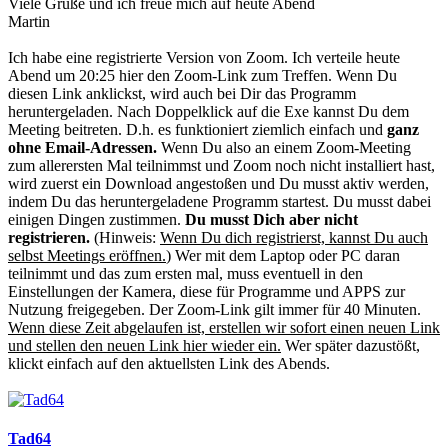
Viele Grüße und ich freue mich auf heute Abend
Martin
Ich habe eine registrierte Version von Zoom. Ich verteile heute
Abend um 20:25 hier den Zoom-Link zum Treffen. Wenn Du
diesen Link anklickst, wird auch bei Dir das Programm
heruntergeladen. Nach Doppelklick auf die Exe kannst Du dem
Meeting beitreten. D.h. es funktioniert ziemlich einfach und
ganz
ohne Email-Adressen.
Wenn Du also an einem Zoom-Meeting
zum allerersten Mal teilnimmst und Zoom noch nicht installiert hast,
wird zuerst ein Download angestoßen und Du musst aktiv werden,
indem Du das heruntergeladene Programm startest. Du musst dabei
einigen Dingen zustimmen.
Du musst Dich aber nicht
registrieren.
(Hinweis:
Wenn Du dich registrierst, kannst Du auch
selbst Meetings eröffnen.
) Wer mit dem Laptop oder PC daran
teilnimmt und das zum ersten mal, muss eventuell in den
Einstellungen der Kamera, diese für Programme und APPS zur
Nutzung freigegeben. Der Zoom-Link gilt immer für 40 Minuten.
Wenn diese Zeit abgelaufen ist, erstellen wir sofort einen neuen Link
und stellen den neuen Link hier wieder ein.
Wer später dazustößt,
klickt einfach auf den aktuellsten Link des Abends.
Tad64