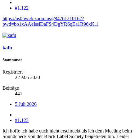
#1.122
https://us05web.zoom.us/j/84761210162?
pwd=bo1xAAeIsslDaFS4DgYR6qEa1R96xK.1
kafu
Stammuser
Registriert
22 Mai 2020
Beiträge
441
5 Juli 2026
#1.123
Ich hoffe ich habe euch nicht erschreckt als ich dem Meeting beim
Soundcheck von der Black Label Society beigetreten bin. Leider