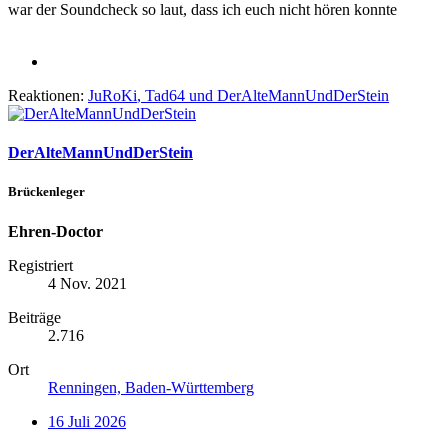
war der Soundcheck so laut, dass ich euch nicht hören konnte
Reaktionen:
JuRoKi
,
Tad64
und
DerAlteMannUndDerStein
DerAlteMannUndDerStein
Brückenleger
Ehren-Doctor
Registriert
4 Nov. 2021
Beiträge
2.716
Ort
Renningen, Baden-Württemberg
16 Juli 2026