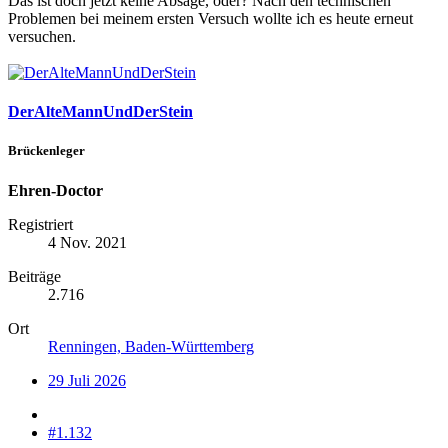
Das ist doch jetzt keine Absage, oder? Nach den technischen
Problemen bei meinem ersten Versuch wollte ich es heute erneut
versuchen.
DerAlteMannUndDerStein
Brückenleger
Ehren-Doctor
Registriert
4 Nov. 2021
Beiträge
2.716
Ort
Renningen, Baden-Württemberg
29 Juli 2026
#1.132