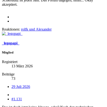
Schkeuditz ist jeden Jahr. Das Forum dagegen, hmm... Okay
akzeptiert.
Reaktionen:
rolfk
und
Alexander
_legopapi_
Mitglied
Registriert
13 März 2026
Beiträge
73
29 Juli 2026
#1.131