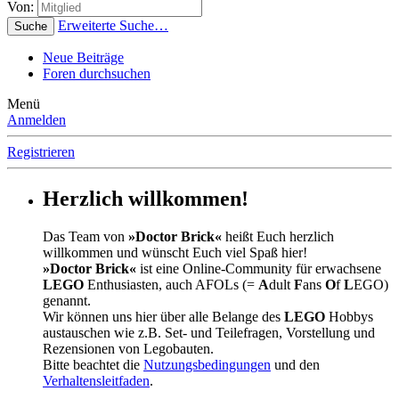
Von:
Erweiterte Suche…
Suche
Neue Beiträge
Foren durchsuchen
Menü
Anmelden
Registrieren
Herzlich willkommen!
Das Team von
»Doctor Brick«
heißt Euch herzlich
willkommen und wünscht Euch viel Spaß hier!
»Doctor Brick«
ist eine Online-Community für erwachsene
LEGO
Enthusiasten, auch AFOLs (=
A
dult
F
ans
O
f
L
EGO)
genannt.
Wir können uns hier über alle Belange des
LEGO
Hobbys
austauschen wie z.B. Set- und Teilefragen, Vorstellung und
Rezensionen von Legobauten.
Bitte beachtet die
Nutzungsbedingungen
und den
Verhaltensleitfaden
.