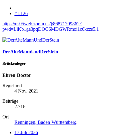
#1.126
https://us05web.zoom.us/j/86871799862?
pwd=LlKb1ga3pqDOC6MDGWRmoi1c6kzzs5.1
DerAlteMannUndDerStein
Brückenleger
Ehren-Doctor
Registriert
4 Nov. 2021
Beiträge
2.716
Ort
Renningen, Baden-Württemberg
17 Juli 2026