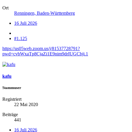
Ort
Renningen, Baden-Württemberg
16 Juli 2026
#1.125
https://us05web.zoom.us/j/81537728791?
pwd=cvbWxaTp8CjaZi1E9nim9drIUGCbji.1
kafu
Stammuser
Registriert
22 Mai 2020
Beiträge
441
16 Juli 2026