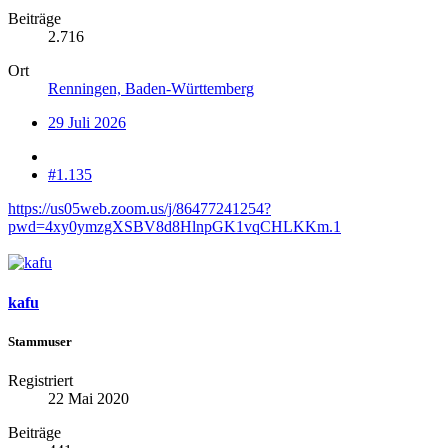
Beiträge
2.716
Ort
Renningen, Baden-Württemberg
29 Juli 2026
#1.135
https://us05web.zoom.us/j/86477241254?
pwd=4xy0ymzgXSBV8d8HlnpGK1vqCHLKKm.1
kafu
Stammuser
Registriert
22 Mai 2020
Beiträge