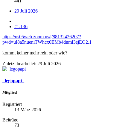
441
29 Juli 2026
#1.136
https://us05web.zoom.us/j/88132426207?
pwd=uI8a5nueniTWhcx0EMb4dnmI3ejEO2.1
kommt keiner mehr rein oder wie?
Zuletzt bearbeitet:
29 Juli 2026
_legopapi_
Mitglied
Registriert
13 März 2026
Beiträge
73