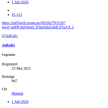
1 Juli 2026
#1.121
https://us05web.zoom.us/j/85262793120?
pwd=ukPR3IaQdsgL5f3inSqbZzbdL97qAX.1
JuRoKi
Urgestein
Registriert
23 Mai 2021
Beiträge
967
Ort
Maintal
1 Juli 2026