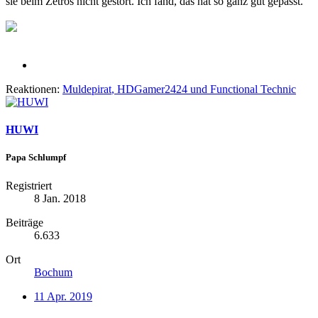
sie beim Zetros nicht gestört. Ich fand, das hat so ganz gut gepasst.
Reaktionen:
Muldepirat
,
HDGamer2424
und
Functional Technic
HUWI
Papa Schlumpf
Registriert
8 Jan. 2018
Beiträge
6.633
Ort
Bochum
11 Apr. 2019