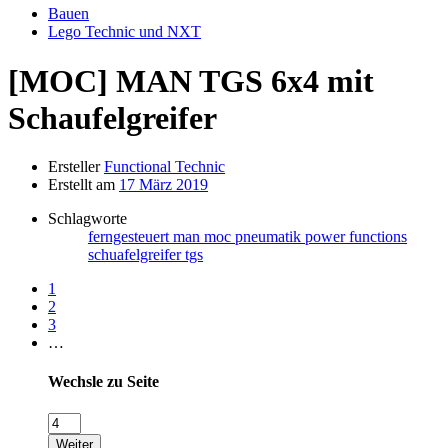
Bauen
Lego Technic und NXT
[MOC]
MAN TGS 6x4 mit
Schaufelgreifer
Ersteller
Functional Technic
Erstellt am
17 März 2019
Schlagworte
ferngesteuert
man
moc
pneumatik
power functions
schuafelgreifer
tgs
1
2
3
…
Wechsle zu Seite
Weiter