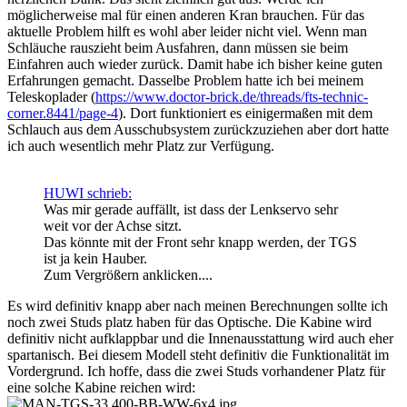
möglicherweise mal für einen anderen Kran brauchen. Für das
aktuelle Problem hilft es wohl aber leider nicht viel. Wenn man
Schläuche rauszieht beim Ausfahren, dann müssen sie beim
Einfahren auch wieder zurück. Damit habe ich bisher keine guten
Erfahrungen gemacht. Dasselbe Problem hatte ich bei meinem
Teleskoplader (
https://www.doctor-brick.de/threads/fts-technic-
corner.8441/page-4
). Dort funktioniert es einigermaßen mit dem
Schlauch aus dem Ausschubsystem zurückzuziehen aber dort hatte
ich auch wesentlich mehr Platz zur Verfügung.
HUWI schrieb:
Was mir gerade auffällt, ist dass der Lenkservo sehr
weit vor der Achse sitzt.
Das könnte mit der Front sehr knapp werden, der TGS
ist ja kein Hauber.
Zum Vergrößern anklicken....
Es wird definitiv knapp aber nach meinen Berechnungen sollte ich
noch zwei Studs platz haben für das Optische. Die Kabine wird
definitiv nicht aufklappbar und die Innenausstattung wird auch eher
spartanisch. Bei diesem Modell steht definitiv die Funktionalität im
Vordergrund. Ich hoffe, dass die zwei Studs vorhandener Platz für
eine solche Kabine reichen wird: