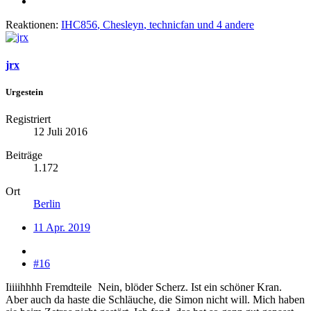
Reaktionen:
IHC856
,
Chesleyn
,
technicfan
und 4 andere
jrx
Urgestein
Registriert
12 Juli 2016
Beiträge
1.172
Ort
Berlin
11 Apr. 2019
#16
Iiiiihhhh Fremdteile
Nein, blöder Scherz. Ist ein schöner Kran.
Aber auch da haste die Schläuche, die Simon nicht will. Mich haben