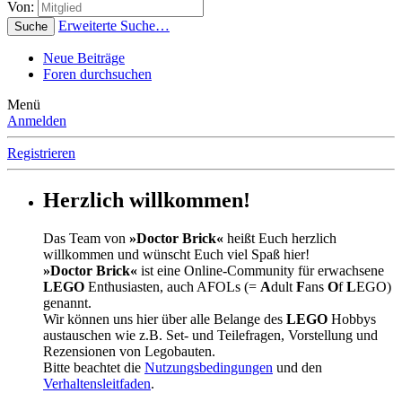
Von:
Erweiterte Suche…
Suche
Neue Beiträge
Foren durchsuchen
Menü
Anmelden
Registrieren
Herzlich willkommen!
Das Team von
»Doctor Brick«
heißt Euch herzlich
willkommen und wünscht Euch viel Spaß hier!
»Doctor Brick«
ist eine Online-Community für erwachsene
LEGO
Enthusiasten, auch AFOLs (=
A
dult
F
ans
O
f
L
EGO)
genannt.
Wir können uns hier über alle Belange des
LEGO
Hobbys
austauschen wie z.B. Set- und Teilefragen, Vorstellung und
Rezensionen von Legobauten.
Bitte beachtet die
Nutzungsbedingungen
und den
Verhaltensleitfaden
.