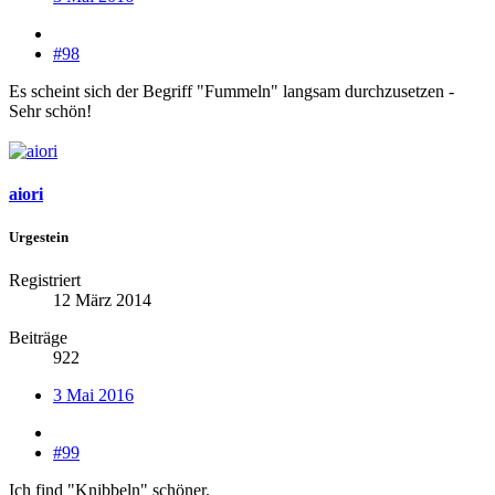
#98
Es scheint sich der Begriff "Fummeln" langsam durchzusetzen -
Sehr schön!
aiori
Urgestein
Registriert
12 März 2014
Beiträge
922
3 Mai 2016
#99
Ich find "Knibbeln" schöner.