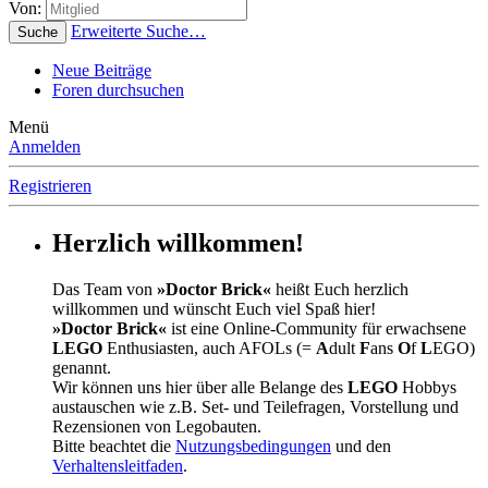
Von:
Erweiterte Suche…
Suche
Neue Beiträge
Foren durchsuchen
Menü
Anmelden
Registrieren
Herzlich willkommen!
Das Team von
»Doctor Brick«
heißt Euch herzlich
willkommen und wünscht Euch viel Spaß hier!
»Doctor Brick«
ist eine Online-Community für erwachsene
LEGO
Enthusiasten, auch AFOLs (=
A
dult
F
ans
O
f
L
EGO)
genannt.
Wir können uns hier über alle Belange des
LEGO
Hobbys
austauschen wie z.B. Set- und Teilefragen, Vorstellung und
Rezensionen von Legobauten.
Bitte beachtet die
Nutzungsbedingungen
und den
Verhaltensleitfaden
.