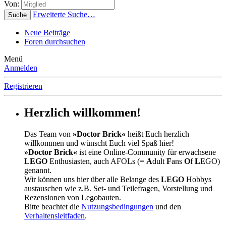
Von:
Erweiterte Suche…
Suche
Neue Beiträge
Foren durchsuchen
Menü
Anmelden
Registrieren
Herzlich willkommen!
Das Team von
»Doctor Brick«
heißt Euch herzlich
willkommen und wünscht Euch viel Spaß hier!
»Doctor Brick«
ist eine Online-Community für erwachsene
LEGO
Enthusiasten, auch AFOLs (=
A
dult
F
ans
O
f
L
EGO)
genannt.
Wir können uns hier über alle Belange des
LEGO
Hobbys
austauschen wie z.B. Set- und Teilefragen, Vorstellung und
Rezensionen von Legobauten.
Bitte beachtet die
Nutzungsbedingungen
und den
Verhaltensleitfaden
.