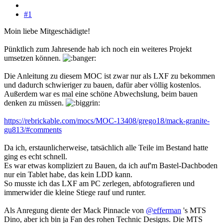
#1
Moin liebe Mitgeschädigte!
Pünktlich zum Jahresende hab ich noch ein weiteres Projekt
umsetzen können.
Die Anleitung zu diesem MOC ist zwar nur als LXF zu bekommen
und dadurch schwieriger zu bauen, dafür aber völlig kostenlos.
Außerdem war es mal eine schöne Abwechslung, beim bauen
denken zu müssen.
https://rebrickable.com/mocs/MOC-13408/grego18/mack-granite-
gu813/#comments
Da ich, erstaunlicherweise, tatsächlich alle Teile im Bestand hatte
ging es echt schnell.
Es war etwas kompliziert zu Bauen, da ich auf'm Bastel-Dachboden
nur ein Tablet habe, das kein LDD kann.
So musste ich das LXF am PC zerlegen, abfotografieren und
immerwider die kleine Stiege rauf und runter.
Als Anregung diente der Mack Pinnacle von
@efferman
's MTS
Dino, aber ich bin ja Fan des rohen Technic Designs. Die MTS