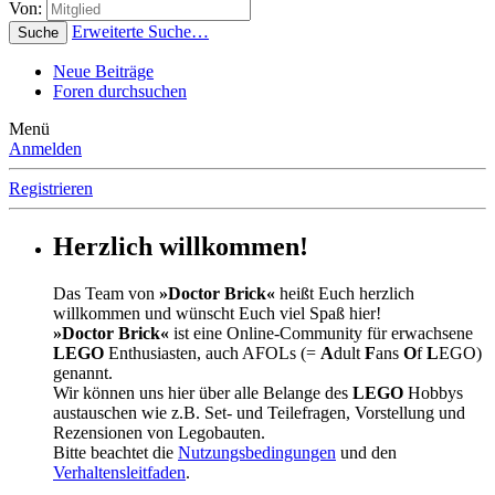
Von:
Erweiterte Suche…
Suche
Neue Beiträge
Foren durchsuchen
Menü
Anmelden
Registrieren
Herzlich willkommen!
Das Team von
»Doctor Brick«
heißt Euch herzlich
willkommen und wünscht Euch viel Spaß hier!
»Doctor Brick«
ist eine Online-Community für erwachsene
LEGO
Enthusiasten, auch AFOLs (=
A
dult
F
ans
O
f
L
EGO)
genannt.
Wir können uns hier über alle Belange des
LEGO
Hobbys
austauschen wie z.B. Set- und Teilefragen, Vorstellung und
Rezensionen von Legobauten.
Bitte beachtet die
Nutzungsbedingungen
und den
Verhaltensleitfaden
.