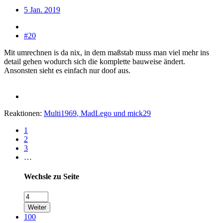
5 Jan. 2019
#20
Mit umrechnen is da nix, in dem maßstab muss man viel mehr ins
detail gehen wodurch sich die komplette bauweise ändert.
Ansonsten sieht es einfach nur doof aus.
Reaktionen:
Multi1969
,
MadLego
und
mick29
1
2
3
…
Wechsle zu Seite
Weiter
100