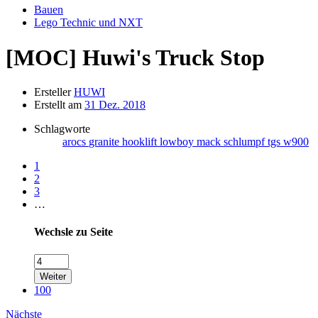
Bauen
Lego Technic und NXT
[MOC]
Huwi's Truck Stop
Ersteller
HUWI
Erstellt am
31 Dez. 2018
Schlagworte
arocs
granite
hooklift
lowboy
mack
schlumpf
tgs
w900
1
2
3
…
Wechsle zu Seite
Weiter
100
Nächste