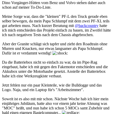
Dino Vorgänger-Hütten vom Benz und Volvo stehen daher auch
schon auf meiner To-Do-Liste.
Meine Sorge war, dass die "kleinen" PF-L den Truck gerade eben
selber bewegen, da mein Papa Schlumpf mit dem zwei PF-XL teils
gut arbeiten muss. Nach kurzer Beratung mit
@backcountry
hatte
ich mich entschieden das Projekt einfach zu bauen, im Zweifel hätte
ich nach negativen Tests nach dem Chassis abgebrochen.
Aber der Granite schlägt sich tapfer und zieht den Roadtrain ohne
Murren und Knacken, nur etwas langsamer als Papa Schlumpf.
Dafür ist er verdammt wendig!
Da die Batteriebox nicht so einfach zu war, da im Pipe-Rag
eingebaut, habe ich mit gegen den Fakemotor entschieden und die
Akkubox unter die Motorhaube gesetzt. Anstelle der Batteriebox
habe ich eine Werkzeugkiste verbaut.
Jetzt fehlen nur ein paar Kleinteile, wie die Bulldogge und das
Logo. Naja, und ein Laptop für's "Arbeitszimmer".
Soweit ist es also mit mir schon. Nächste Woche hab ich hier mein
einjähriges Jubiläum, hatte also vor einem jahr keine Ahnung was
"MOC" heißt, und nun habe ich schon 5 MOCs samt Zubehör und
bald einen eigenen Bastelcomputer...