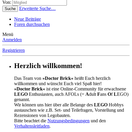
Von:
Erweiterte Suche…
Suche
Neue Beiträge
Foren durchsuchen
Menü
Anmelden
Registrieren
Herzlich willkommen!
Das Team von
»Doctor Brick«
heißt Euch herzlich
willkommen und wünscht Euch viel Spaß hier!
»Doctor Brick«
ist eine Online-Community für erwachsene
LEGO
Enthusiasten, auch AFOLs (=
A
dult
F
ans
O
f
L
EGO)
genannt.
Wir können uns hier über alle Belange des
LEGO
Hobbys
austauschen wie z.B. Set- und Teilefragen, Vorstellung und
Rezensionen von Legobauten.
Bitte beachtet die
Nutzungsbedingungen
und den
Verhaltensleitfaden
.