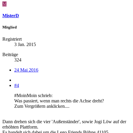
M
MisterD
Mitglied
Registriert
3 Jan. 2015
Beiträge
324
24 Mai 2016
#4
#MoinMoin schrieb:
Was passiert, wenn man rechts die Achse dreht?
Zum Vergrößern anklicken....
Dann drehen sich die vier 'Außenständer', sowie Jogi Löw auf der
erhöhten Plattform.
Es handelt sich dabei um die Lego Friends Bühne 41105.