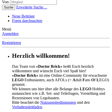
Von:
Erweiterte Suche…
Suche
Neue Beiträge
Foren durchsuchen
Menü
Anmelden
Registrieren
Herzlich willkommen!
Das Team von
»Doctor Brick«
heißt Euch herzlich
willkommen und wünscht Euch viel Spaß hier!
»Doctor Brick«
ist eine Online-Community für erwachsene
LEGO
Enthusiasten, auch AFOLs (=
A
dult
F
ans
O
f
L
EGO)
genannt.
Wir können uns hier über alle Belange des
LEGO
Hobbys
austauschen wie z.B. Set- und Teilefragen, Vorstellung und
Rezensionen von Legobauten.
Bitte beachtet die
Nutzungsbedingungen
und den
Verhaltensleitfaden
.