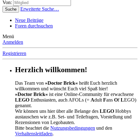
Von:
Erweiterte Suche…
Suche
Neue Beiträge
Foren durchsuchen
Menü
Anmelden
Registrieren
Herzlich willkommen!
Das Team von
»Doctor Brick«
heißt Euch herzlich
willkommen und wünscht Euch viel Spaß hier!
»Doctor Brick«
ist eine Online-Community für erwachsene
LEGO
Enthusiasten, auch AFOLs (=
A
dult
F
ans
O
f
L
EGO)
genannt.
Wir können uns hier über alle Belange des
LEGO
Hobbys
austauschen wie z.B. Set- und Teilefragen, Vorstellung und
Rezensionen von Legobauten.
Bitte beachtet die
Nutzungsbedingungen
und den
Verhaltensleitfaden
.