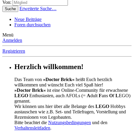
Von:
Erweiterte Suche…
Suche
Neue Beiträge
Foren durchsuchen
Menü
Anmelden
Registrieren
Herzlich willkommen!
Das Team von
»Doctor Brick«
heißt Euch herzlich
willkommen und wünscht Euch viel Spaß hier!
»Doctor Brick«
ist eine Online-Community für erwachsene
LEGO
Enthusiasten, auch AFOLs (=
A
dult
F
ans
O
f
L
EGO)
genannt.
Wir können uns hier über alle Belange des
LEGO
Hobbys
austauschen wie z.B. Set- und Teilefragen, Vorstellung und
Rezensionen von Legobauten.
Bitte beachtet die
Nutzungsbedingungen
und den
Verhaltensleitfaden
.