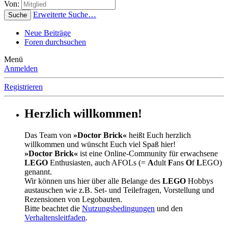
Von:
Erweiterte Suche…
Suche
Neue Beiträge
Foren durchsuchen
Menü
Anmelden
Registrieren
Herzlich willkommen!
Das Team von
»Doctor Brick«
heißt Euch herzlich
willkommen und wünscht Euch viel Spaß hier!
»Doctor Brick«
ist eine Online-Community für erwachsene
LEGO
Enthusiasten, auch AFOLs (=
A
dult
F
ans
O
f
L
EGO)
genannt.
Wir können uns hier über alle Belange des
LEGO
Hobbys
austauschen wie z.B. Set- und Teilefragen, Vorstellung und
Rezensionen von Legobauten.
Bitte beachtet die
Nutzungsbedingungen
und den
Verhaltensleitfaden
.