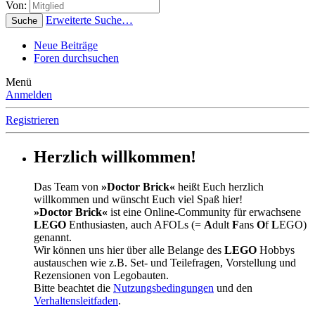
Von:
Erweiterte Suche…
Suche
Neue Beiträge
Foren durchsuchen
Menü
Anmelden
Registrieren
Herzlich willkommen!
Das Team von
»Doctor Brick«
heißt Euch herzlich
willkommen und wünscht Euch viel Spaß hier!
»Doctor Brick«
ist eine Online-Community für erwachsene
LEGO
Enthusiasten, auch AFOLs (=
A
dult
F
ans
O
f
L
EGO)
genannt.
Wir können uns hier über alle Belange des
LEGO
Hobbys
austauschen wie z.B. Set- und Teilefragen, Vorstellung und
Rezensionen von Legobauten.
Bitte beachtet die
Nutzungsbedingungen
und den
Verhaltensleitfaden
.