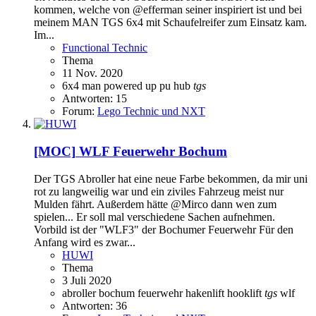
kommen, welche von @efferman seiner inspiriert ist und bei
meinem MAN TGS 6x4 mit Schaufelreifer zum Einsatz kam.
Im...
Functional Technic
Thema
11 Nov. 2020
6x4
man
powered up
pu hub
tgs
Antworten: 15
Forum:
Lego Technic und NXT
[MOC]
WLF Feuerwehr Bochum
Der TGS Abroller hat eine neue Farbe bekommen, da mir uni
rot zu langweilig war und ein ziviles Fahrzeug meist nur
Mulden fährt. Außerdem hätte @Mirco dann wen zum
spielen... Er soll mal verschiedene Sachen aufnehmen.
Vorbild ist der "WLF3" der Bochumer Feuerwehr Für den
Anfang wird es zwar...
HUWI
Thema
3 Juli 2020
abroller
bochum
feuerwehr
hakenlift
hooklift
tgs
wlf
Antworten: 36