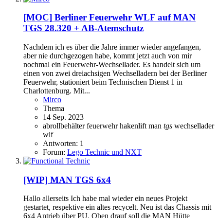
[MOC]
Berliner Feuerwehr WLF auf MAN
TGS 28.320 + AB-Atemschutz
Nachdem ich es über die Jahre immer wieder angefangen,
aber nie durchgezogen habe, kommt jetzt auch von mir
nochmal ein Feuerwehr-Wechsellader. Es handelt sich um
einen von zwei dreiachsigen Wechselladern bei der Berliner
Feuerwehr, stationiert beim Technischen Dienst 1 in
Charlottenburg. Mit...
Mirco
Thema
14 Sep. 2023
abrollbehälter
feuerwehr
hakenlift
man
tgs
wechsellader
wlf
Antworten: 1
Forum:
Lego Technic und NXT
[WIP]
MAN TGS 6x4
Hallo allerseits Ich habe mal wieder ein neues Projekt
gestartet, respektive ein altes recycelt. Neu ist das Chassis mit
6x4 Antrieb über PU. Oben drauf soll die MAN Hütte