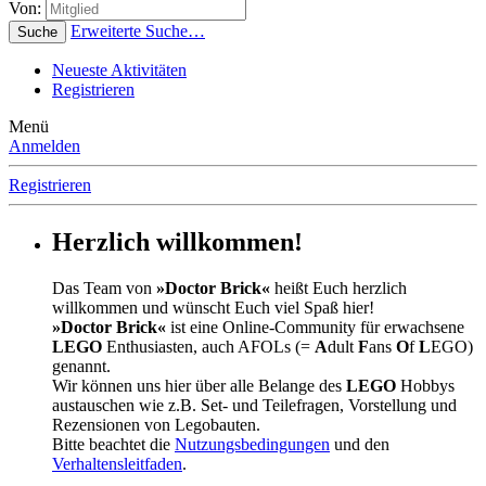
Von:
Erweiterte Suche…
Suche
Neueste Aktivitäten
Registrieren
Menü
Anmelden
Registrieren
Herzlich willkommen!
Das Team von
»Doctor Brick«
heißt Euch herzlich
willkommen und wünscht Euch viel Spaß hier!
»Doctor Brick«
ist eine Online-Community für erwachsene
LEGO
Enthusiasten, auch AFOLs (=
A
dult
F
ans
O
f
L
EGO)
genannt.
Wir können uns hier über alle Belange des
LEGO
Hobbys
austauschen wie z.B. Set- und Teilefragen, Vorstellung und
Rezensionen von Legobauten.
Bitte beachtet die
Nutzungsbedingungen
und den
Verhaltensleitfaden
.