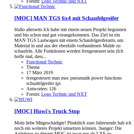
Forum:
Lego Technic und NXT
[MOC]
MAN TGS 6x4 mit Schaufelgreifer
Hallo allerseits Ich habe mit einem neuen Projekt begonnen
und bin schon mal gut vorangekommen. Das Ziel ist ein
MAN TGS Lastwagen mit einem Schaufelgreiferarm, um
Material in und aus der ebenfalls vorhandenen Mulde zu
schaufeln. Alle Funktionen werden ferngesteuert sein (Ich
hoffe mal, dass...
Functional Technic
Thema
17 März 2019
ferngesteuert
man
moc
pneumatik
power functions
schuafelgreifer
tgs
Antworten: 126
Forum:
Lego Technic und NXT
[MOC]
Huwi's Truck Stop
Moin liebe Mitgeschädigte! Pünktlich zum Jahresende hab ich
noch ein weiteres Projekt umsetzen können. :banger: Die
Anleitung zu diesem MOC ist zwar nur als LXF zu