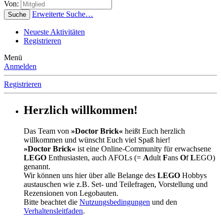
Von:
Erweiterte Suche…
Suche
Neueste Aktivitäten
Registrieren
Menü
Anmelden
Registrieren
Herzlich willkommen!
Das Team von
»Doctor Brick«
heißt Euch herzlich
willkommen und wünscht Euch viel Spaß hier!
»Doctor Brick«
ist eine Online-Community für erwachsene
LEGO
Enthusiasten, auch AFOLs (=
A
dult
F
ans
O
f
L
EGO)
genannt.
Wir können uns hier über alle Belange des
LEGO
Hobbys
austauschen wie z.B. Set- und Teilefragen, Vorstellung und
Rezensionen von Legobauten.
Bitte beachtet die
Nutzungsbedingungen
und den
Verhaltensleitfaden
.