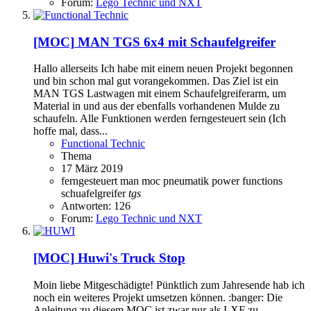
Forum:
Lego Technic und NXT
[MOC]
MAN TGS 6x4 mit Schaufelgreifer
Hallo allerseits Ich habe mit einem neuen Projekt begonnen
und bin schon mal gut vorangekommen. Das Ziel ist ein
MAN TGS Lastwagen mit einem Schaufelgreiferarm, um
Material in und aus der ebenfalls vorhandenen Mulde zu
schaufeln. Alle Funktionen werden ferngesteuert sein (Ich
hoffe mal, dass...
Functional Technic
Thema
17 März 2019
ferngesteuert
man
moc
pneumatik
power functions
schuafelgreifer
tgs
Antworten: 126
Forum:
Lego Technic und NXT
[MOC]
Huwi's Truck Stop
Moin liebe Mitgeschädigte! Pünktlich zum Jahresende hab ich
noch ein weiteres Projekt umsetzen können. :banger: Die
Anleitung zu diesem MOC ist zwar nur als LXF zu