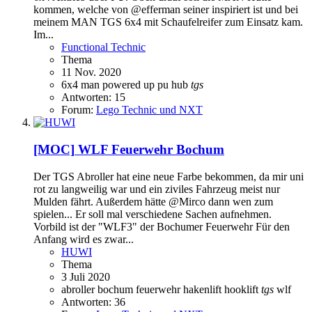
kommen, welche von @efferman seiner inspiriert ist und bei
meinem MAN TGS 6x4 mit Schaufelreifer zum Einsatz kam.
Im...
Functional Technic
Thema
11 Nov. 2020
6x4
man
powered up
pu hub
tgs
Antworten: 15
Forum:
Lego Technic und NXT
[MOC]
WLF Feuerwehr Bochum
Der TGS Abroller hat eine neue Farbe bekommen, da mir uni
rot zu langweilig war und ein ziviles Fahrzeug meist nur
Mulden fährt. Außerdem hätte @Mirco dann wen zum
spielen... Er soll mal verschiedene Sachen aufnehmen.
Vorbild ist der "WLF3" der Bochumer Feuerwehr Für den
Anfang wird es zwar...
HUWI
Thema
3 Juli 2020
abroller
bochum
feuerwehr
hakenlift
hooklift
tgs
wlf
Antworten: 36