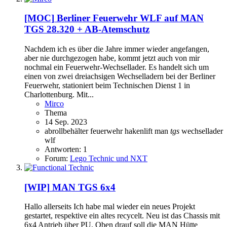
[MOC]
Berliner Feuerwehr WLF auf MAN
TGS 28.320 + AB-Atemschutz
Nachdem ich es über die Jahre immer wieder angefangen,
aber nie durchgezogen habe, kommt jetzt auch von mir
nochmal ein Feuerwehr-Wechsellader. Es handelt sich um
einen von zwei dreiachsigen Wechselladern bei der Berliner
Feuerwehr, stationiert beim Technischen Dienst 1 in
Charlottenburg. Mit...
Mirco
Thema
14 Sep. 2023
abrollbehälter
feuerwehr
hakenlift
man
tgs
wechsellader
wlf
Antworten: 1
Forum:
Lego Technic und NXT
[WIP]
MAN TGS 6x4
Hallo allerseits Ich habe mal wieder ein neues Projekt
gestartet, respektive ein altes recycelt. Neu ist das Chassis mit
6x4 Antrieb über PU. Oben drauf soll die MAN Hütte