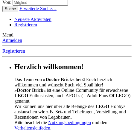
Von:
Erweiterte Suche…
Suche
Neueste Aktivitäten
Registrieren
Menü
Anmelden
Registrieren
Herzlich willkommen!
Das Team von
»Doctor Brick«
heißt Euch herzlich
willkommen und wünscht Euch viel Spaß hier!
»Doctor Brick«
ist eine Online-Community für erwachsene
LEGO
Enthusiasten, auch AFOLs (=
A
dult
F
ans
O
f
L
EGO)
genannt.
Wir können uns hier über alle Belange des
LEGO
Hobbys
austauschen wie z.B. Set- und Teilefragen, Vorstellung und
Rezensionen von Legobauten.
Bitte beachtet die
Nutzungsbedingungen
und den
Verhaltensleitfaden
.