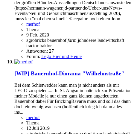
der größten Händler-Ausstellungen Deutschlands auszustellen
(https://hermann-wagener.jd-partner.de/Ueber-uns/News-
Events/Neu-und-Gebrauchtmaschinenausstellung-2020),
muss ich "mal eben schnell" :facepalm: noch einen John...
merhof
Thema
9 Feb. 2020
agrobricks
bauernhof
farm
johndeere
landwirtschaft
tractor
traktor
Antworten: 27
Forum:
Lego Hier und Heute
[WIP]
Bauernhof-Diorama "Wilhelmstraße"
Bei dem Schietwedder kann man ja nicht anders als mit
LEGO zu spielen..... In St. Augsutin hatte ich zur Präsentation
meiner Modelle ja nur einen ganz kleinen angedeuteten
Bauernhof dabei Für BrickingBavaria muss und soll das dann
doch ein wenig wachsen (hoffentlich krieg ich dann alles
ins...
merhof
Thema
12 Juli 2019
agrobricks
bauernhof
diorama
dorf
farm
landwirtschaft