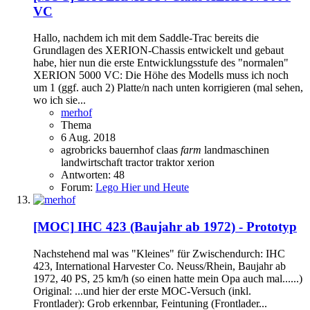
VC
Hallo, nachdem ich mit dem Saddle-Trac bereits die
Grundlagen des XERION-Chassis entwickelt und gebaut
habe, hier nun die erste Entwicklungsstufe des "normalen"
XERION 5000 VC: Die Höhe des Modells muss ich noch
um 1 (ggf. auch 2) Platte/n nach unten korrigieren (mal sehen,
wo ich sie...
merhof
Thema
6 Aug. 2018
agrobricks
bauernhof
claas
farm
landmaschinen
landwirtschaft
tractor
traktor
xerion
Antworten: 48
Forum:
Lego Hier und Heute
[MOC]
IHC 423 (Baujahr ab 1972) - Prototyp
Nachstehend mal was "Kleines" für Zwischendurch: IHC
423, International Harvester Co. Neuss/Rhein, Baujahr ab
1972, 40 PS, 25 km/h (so einen hatte mein Opa auch mal......)
Original: ...und hier der erste MOC-Versuch (inkl.
Frontlader): Grob erkennbar, Feintuning (Frontlader...