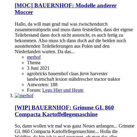
[MOC]
BAUERNHOF: Modelle anderer
Moccer
Hallo, da will man grad mal was zwischendurch
zusammenstöpseln und muss dann feststellen, dass der eigene
Teilebestand dann doch nicht ausreicht, es auch fertig zu
bekommen. Also muss ich dann doch auf die beiden noch
ausstehenden Teilelieferungen aus Polen und den
Niederlanden warten. Da das...
merhof
Thema
3 Juni 2021
agrobricks
bauernhof
claas
farm
harvester
landwirtschaft
lexion
mähdrescher
tractor
traktor
Antworten: 188
Forum:
Lego Hier und Heute
[WIP]
BAUERNHOF: Grimme GL 860
Compacta Kartoffellegemaschine
So, dann wollen wir mal was ganz Neues anfangen... Grimme
GL 860 Compacta Kartoffellegemaschine... Holla die
Waldfee, da bin ich ja mal gespannt, ob man das alles