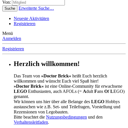
Von:
Erweiterte Suche…
Suche
Neueste Aktivitäten
Registrieren
Menü
Anmelden
Registrieren
Herzlich willkommen!
Das Team von
»Doctor Brick«
heißt Euch herzlich
willkommen und wünscht Euch viel Spaß hier!
»Doctor Brick«
ist eine Online-Community für erwachsene
LEGO
Enthusiasten, auch AFOLs (=
A
dult
F
ans
O
f
L
EGO)
genannt.
Wir können uns hier über alle Belange des
LEGO
Hobbys
austauschen wie z.B. Set- und Teilefragen, Vorstellung und
Rezensionen von Legobauten.
Bitte beachtet die
Nutzungsbedingungen
und den
Verhaltensleitfaden
.