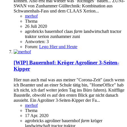
können. Also erst mal wieder was "Richtiges" bauen... ZUNI-
SWAN von Zunhammer Gülltechnik: Kombination aus
Schwanenhals-Fass und dem CLAAS Xerion...
merhof
Thema
26 Juli 2020
agrobricks
bauernhof
claas
farm
landwirtschaft
tractor
traktor
xerion
zunhammer
zuni
Antworten: 3
Forum:
Lego Hier und Heute
[WIP]
Bauernhof: Kröger Agroliner 3-Seiten-
Kipper
Hier nun auch mal was aus meiner "Corona-Zeit" (auch wenn
ich Beamter und an einer Schule tätig bin, "HomeOffice" hab
ich nicht, ich darf weiter jeden Tag ins Büro fahren). Knifflige
Baustelle, obwohl es auf den ersten Blick gar nicht danach
aussieht. Ein Agroliner 3-Seiten-Kipper der Fa...
merhof
Thema
17 Apr. 2020
agrobricks
agroliner
bauernhof
farm
kröger
landwirtschaft
tractor
traktor