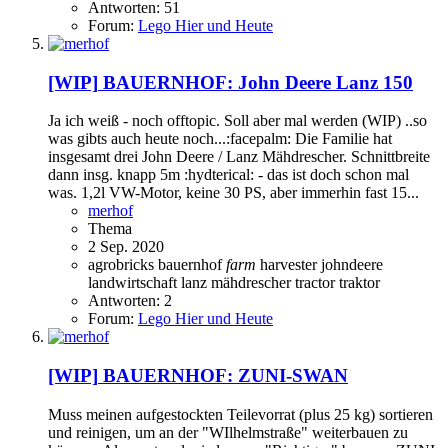
Antworten: 51
Forum:
Lego Hier und Heute
[WIP]
BAUERNHOF: John Deere Lanz 150
Ja ich weiß - noch offtopic. Soll aber mal werden (WIP) ..so
was gibts auch heute noch...:facepalm: Die Familie hat
insgesamt drei John Deere / Lanz Mähdrescher. Schnittbreite
dann insg. knapp 5m :hydterical: - das ist doch schon mal
was. 1,2l VW-Motor, keine 30 PS, aber immerhin fast 15...
merhof
Thema
2 Sep. 2020
agrobricks
bauernhof
farm
harvester
johndeere
landwirtschaft
lanz
mähdrescher
tractor
traktor
Antworten: 2
Forum:
Lego Hier und Heute
[WIP]
BAUERNHOF: ZUNI-SWAN
Muss meinen aufgestockten Teilevorrat (plus 25 kg) sortieren
und reinigen, um an der "WIlhelmstraße" weiterbauen zu