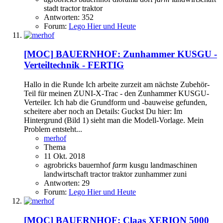
stadt
tractor
traktor
Antworten: 352
Forum:
Lego Hier und Heute
[MOC]
BAUERNHOF: Zunhammer KUSGU -
Verteiltechnik - FERTIG
Hallo in die Runde Ich arbeite zurzeit am nächste Zubehör-
Teil für meinen ZUNI-X-Trac - den Zunhammer KUSGU-
Verteiler. Ich hab die Grundform und -bauweise gefunden,
scheitere aber noch an Details: Guckst Du hier: Im
Hintergrund (Bild 1) sieht man die Modell-Vorlage. Mein
Problem entsteht...
merhof
Thema
11 Okt. 2018
agrobricks
bauernhof
farm
kusgu
landmaschinen
landwirtschaft
tractor
traktor
zunhammer
zuni
Antworten: 29
Forum:
Lego Hier und Heute
[MOC]
BAUERNHOF: Claas XERION 5000