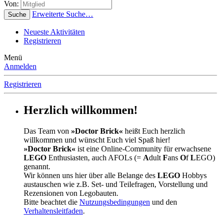
Von:
Erweiterte Suche…
Suche
Neueste Aktivitäten
Registrieren
Menü
Anmelden
Registrieren
Herzlich willkommen!
Das Team von
»Doctor Brick«
heißt Euch herzlich
willkommen und wünscht Euch viel Spaß hier!
»Doctor Brick«
ist eine Online-Community für erwachsene
LEGO
Enthusiasten, auch AFOLs (=
A
dult
F
ans
O
f
L
EGO)
genannt.
Wir können uns hier über alle Belange des
LEGO
Hobbys
austauschen wie z.B. Set- und Teilefragen, Vorstellung und
Rezensionen von Legobauten.
Bitte beachtet die
Nutzungsbedingungen
und den
Verhaltensleitfaden
.