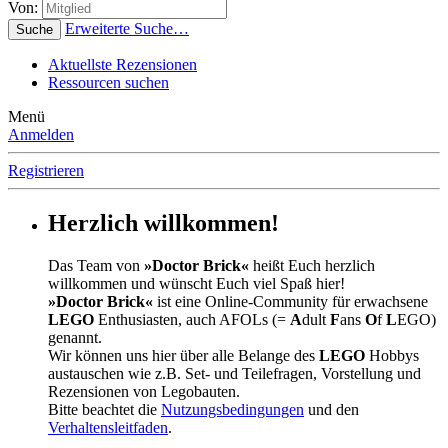
Von:
Erweiterte Suche…
Suche
Aktuellste Rezensionen
Ressourcen suchen
Menü
Anmelden
Registrieren
Herzlich willkommen!
Das Team von
»Doctor Brick«
heißt Euch herzlich
willkommen und wünscht Euch viel Spaß hier!
»Doctor Brick«
ist eine Online-Community für erwachsene
LEGO
Enthusiasten, auch AFOLs (=
A
dult
F
ans
O
f
L
EGO)
genannt.
Wir können uns hier über alle Belange des
LEGO
Hobbys
austauschen wie z.B. Set- und Teilefragen, Vorstellung und
Rezensionen von Legobauten.
Bitte beachtet die
Nutzungsbedingungen
und den
Verhaltensleitfaden
.