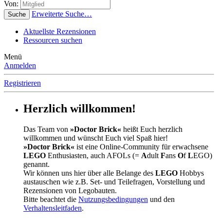
Von:
Erweiterte Suche…
Suche
Aktuellste Rezensionen
Ressourcen suchen
Menü
Anmelden
Registrieren
Herzlich willkommen!
Das Team von
»Doctor Brick«
heißt Euch herzlich
willkommen und wünscht Euch viel Spaß hier!
»Doctor Brick«
ist eine Online-Community für erwachsene
LEGO
Enthusiasten, auch AFOLs (=
A
dult
F
ans
O
f
L
EGO)
genannt.
Wir können uns hier über alle Belange des
LEGO
Hobbys
austauschen wie z.B. Set- und Teilefragen, Vorstellung und
Rezensionen von Legobauten.
Bitte beachtet die
Nutzungsbedingungen
und den
Verhaltensleitfaden
.