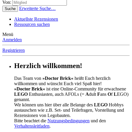
Von:
Erweiterte Suche…
Suche
Aktuellste Rezensionen
Ressourcen suchen
Menü
Anmelden
Registrieren
Herzlich willkommen!
Das Team von
»Doctor Brick«
heißt Euch herzlich
willkommen und wünscht Euch viel Spaß hier!
»Doctor Brick«
ist eine Online-Community für erwachsene
LEGO
Enthusiasten, auch AFOLs (=
A
dult
F
ans
O
f
L
EGO)
genannt.
Wir können uns hier über alle Belange des
LEGO
Hobbys
austauschen wie z.B. Set- und Teilefragen, Vorstellung und
Rezensionen von Legobauten.
Bitte beachtet die
Nutzungsbedingungen
und den
Verhaltensleitfaden
.