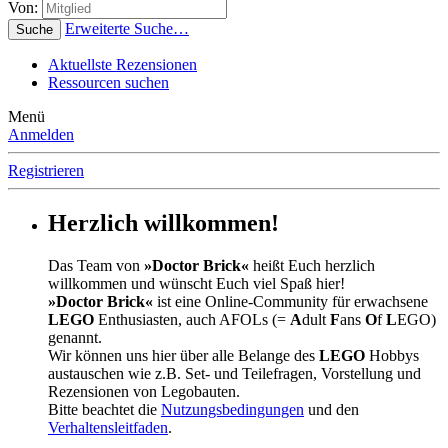
Von:
Erweiterte Suche…
Suche
Aktuellste Rezensionen
Ressourcen suchen
Menü
Anmelden
Registrieren
Herzlich willkommen!
Das Team von
»Doctor Brick«
heißt Euch herzlich
willkommen und wünscht Euch viel Spaß hier!
»Doctor Brick«
ist eine Online-Community für erwachsene
LEGO
Enthusiasten, auch AFOLs (=
A
dult
F
ans
O
f
L
EGO)
genannt.
Wir können uns hier über alle Belange des
LEGO
Hobbys
austauschen wie z.B. Set- und Teilefragen, Vorstellung und
Rezensionen von Legobauten.
Bitte beachtet die
Nutzungsbedingungen
und den
Verhaltensleitfaden
.