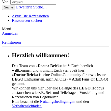
Von:
Erweiterte Suche…
Suche
Aktuellste Rezensionen
Ressourcen suchen
Menü
Anmelden
Registrieren
Herzlich willkommen!
Das Team von
»Doctor Brick«
heißt Euch herzlich
willkommen und wünscht Euch viel Spaß hier!
»Doctor Brick«
ist eine Online-Community für erwachsene
LEGO
Enthusiasten, auch AFOLs (=
A
dult
F
ans
O
f
L
EGO)
genannt.
Wir können uns hier über alle Belange des
LEGO
Hobbys
austauschen wie z.B. Set- und Teilefragen, Vorstellung und
Rezensionen von Legobauten.
Bitte beachtet die
Nutzungsbedingungen
und den
Verhaltensleitfaden
.